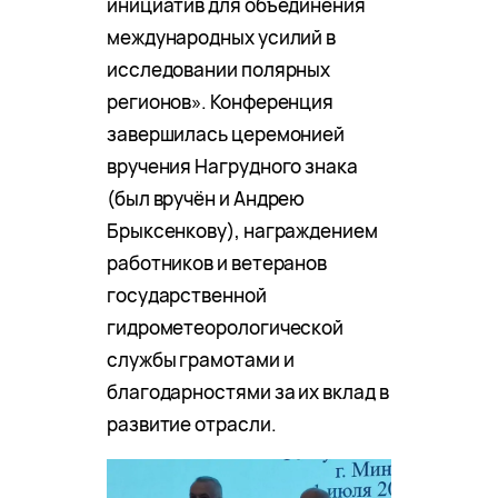
инициатив для объединения
международных усилий в
исследовании полярных
регионов». Конференция
завершилась церемонией
вручения Нагрудного знака
(был вручён и Андрею
Брыксенкову), награждением
работников и ветеранов
государственной
гидрометеорологической
службы грамотами и
благодарностями за их вклад в
развитие отрасли.