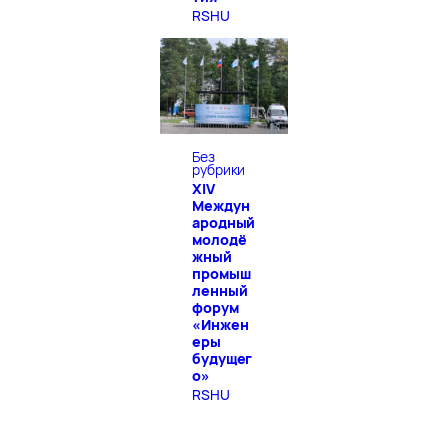
RSHU
Без
рубрики
XIV
Междун
ародный
молодё
жный
промыш
ленный
форум
«Инжен
еры
будущег
о»
RSHU