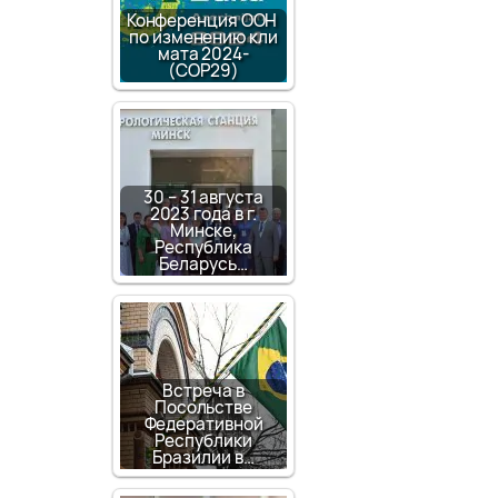
Конференция ООН
по изменению кли
мата 2024-
(COP29)
30 – 31 августа
2023 года в г.
Минске,
Республика
Беларусь…
Встреча в
Посольстве
Федеративной
Республики
Бразилии в…