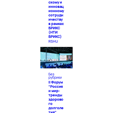
скому и
инновац
ионному
сотрудн
ичеству
в рамках
БРИКС
(НТИ
БРИКС)
RSHU
Без
рубрики
II Форум
“Россия
и мир:
тренды
здорово
го
долголе
тия”