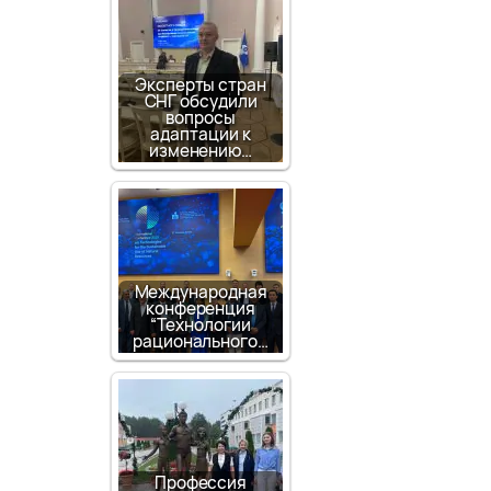
Эксперты стран
СНГ обсудили
вопросы
адаптации к
изменению…
Международная
конференция
“Технологии
рационального…
Профессия