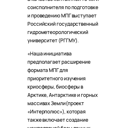
соисполнителя по подготовке
и проведению МПГ выступает
Российский государственный
гидрометеорологический
университет (РГГМУ).
«Наша инициатива
предполагает расширение
формата МПГ для
приоритетного изучения
криосферы, биосферы в
Арктике, Антарктике и горных
массивах Земли(проект
«Интерполюс»), которая
также включает создание