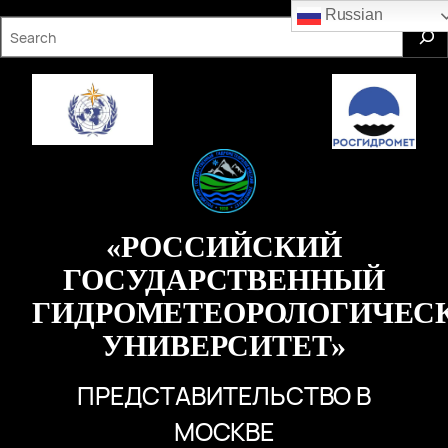
Перейти
Russian
S
к
e
содержимому
a
r
c
h
«РОССИЙСКИЙ
ГОСУДАРСТВЕННЫЙ
ГИДРОМЕТЕОРОЛОГИЧЕС
УНИВЕРСИТЕТ»
ПРЕДСТАВИТЕЛЬСТВО В
МОСКВЕ