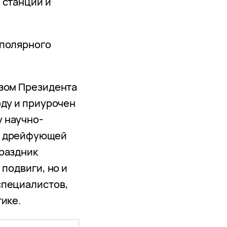
 станций и
 полярного
азом Президента
оду и приурочен
у научно-
и дрейфующей
раздник
 подвиги, но и
специалистов,
ике.