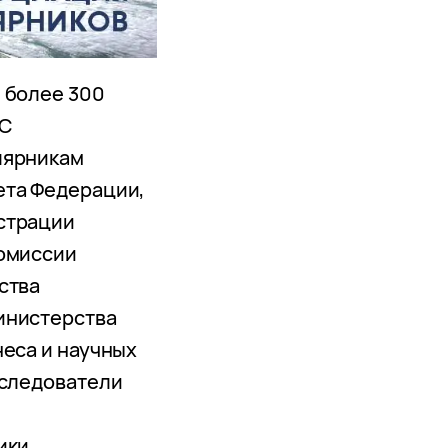
 более 300
 С
лярникам
ета Федерации,
страции
комиссии
ства
инистерства
неса и научных
сследователи
ики,