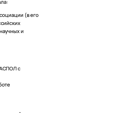
ла:
социации (в его
ссийских
научных и
 АСПОЛ с
боте