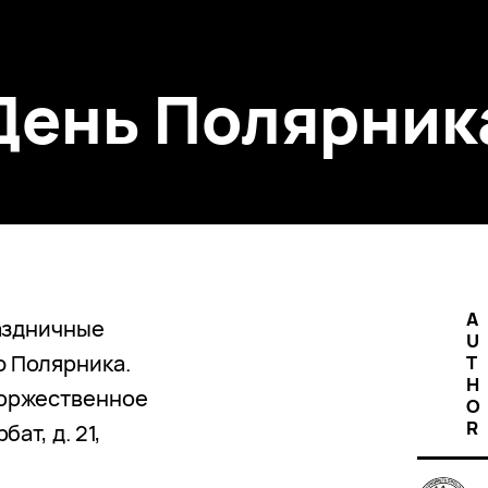
День Полярник
A
раздничные
U
 Полярника.
T
H
торжественное
O
R
ат, д. 21,