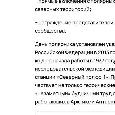
– прямые включения с полярных
северных территорий;
– награждение представителей
сообщества.
День полярника установлен ук
Российской Федерации в 2013 г
ко дню начала работы в 1937 год
исследовательской экспедици
станции «Северный полюс-1». П
чествует не только героические
«незаметный» будничный труд 
работающих в Арктике и Антаркт