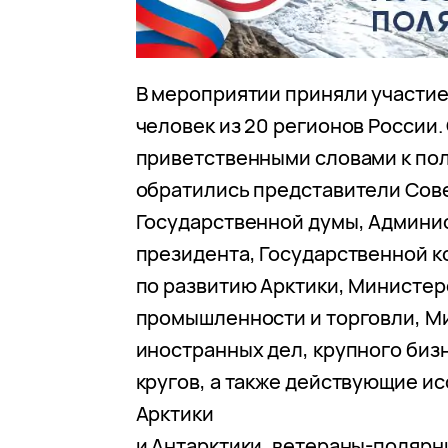
В мероприятии приняли участие
человек из 20 регионов России.
приветственными словами к по
обратились представители Сов
Государственной думы, Админи
президента, Государственной 
по развитию Арктики, Министер
промышленности и торговли, М
иностранных дел, крупного биз
кругов, а также действующие и
Арктики
и Антарктики, ветераны-полярн