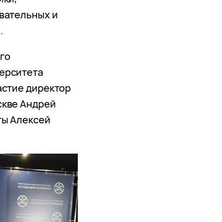
вательных и
.
го
ерситета
астие директор
скве Андрей
ты Алексей