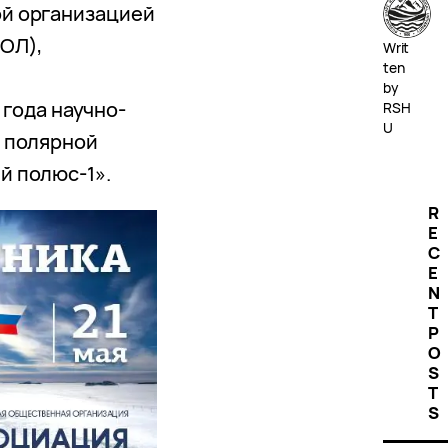
й организацией
ОЛ),
Writ
ten
by
 года научно-
RSH
U
 полярной
 полюс-1».
R
E
C
E
N
T
P
O
S
T
S