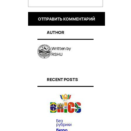
AUTHOR
Written by
RSHU
RECENT POSTS
Без
рубрики
Бюро