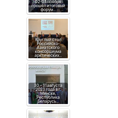
02-03 ноября
прошёл итоговый
форум…
Круглый стол
Российско-
Азиатского
консорциума
арктических…
30 – 31 августа
2023 года в г.
Минске,
Республика
Беларусь…