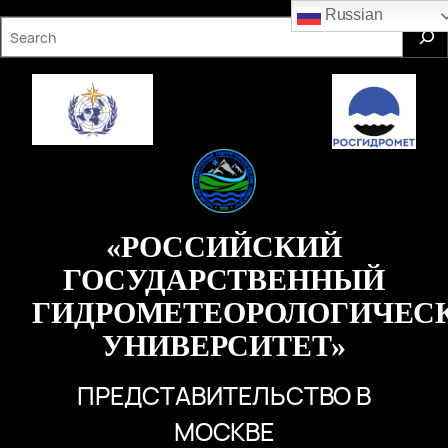
Перейти
Russian
S
к
e
содержимому
a
r
c
h
«РОССИЙСКИЙ
ГОСУДАРСТВЕННЫЙ
ГИДРОМЕТЕОРОЛОГИЧЕС
УНИВЕРСИТЕТ»
ПРЕДСТАВИТЕЛЬСТВО В
МОСКВЕ