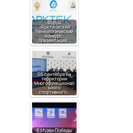
Форум
«Арктический
технологический
конкурс:
презентация…
06 сентября на
территории
Многофункционал
ьного
спортивного…
В Музее Победы