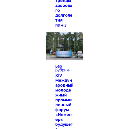
тренды
здорово
го
долголе
тия”
RSHU
Без
рубрики
XIV
Междун
ародный
молодё
жный
промыш
ленный
форум
«Инжен
еры
будущег