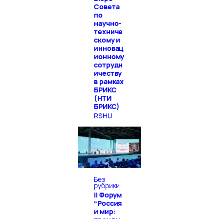
Совета
по
научно-
техниче
скому и
инновац
ионному
сотрудн
ичеству
в рамках
БРИКС
(НТИ
БРИКС)
RSHU
Без
рубрики
II Форум
“Россия
и мир: