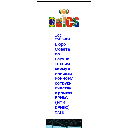
Без
рубрики
Бюро
Совета
по
научно-
техниче
скому и
инновац
ионному
сотрудн
ичеству
в рамках
БРИКС
(НТИ
БРИКС)
RSHU