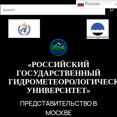
Перейти
Russian
S
к
e
содержимому
a
r
c
h
«РОССИЙСКИЙ
ГОСУДАРСТВЕННЫЙ
ГИДРОМЕТЕОРОЛОГИЧЕС
УНИВЕРСИТЕТ»
ПРЕДСТАВИТЕЛЬСТВО В
МОСКВЕ