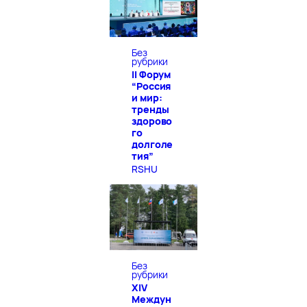
Без
рубрики
II Форум
“Россия
и мир:
тренды
здорово
го
долголе
тия”
RSHU
Без
рубрики
XIV
Междун