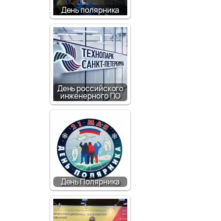
День полярника
День российского
инженерного ПО
День Полярника