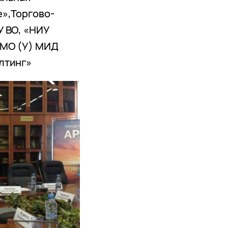
»,Торгово-
 ВО, «НИУ
ИМО (У) МИД
лтинг»