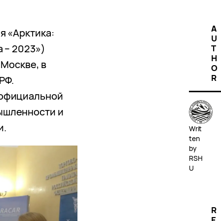
A
я «Арктика:
U
 – 2023»)
T
H
 Москве, в
O
R
РФ.
 официальной
ышленности и
и.
Writ
ten
by
RSH
U
R
E