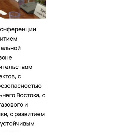
 конференции
витием
иальной
зоне
оительством
ктов, с
 безопасностью
него Востока, с
азового и
ки, с развитием
 устойчивым