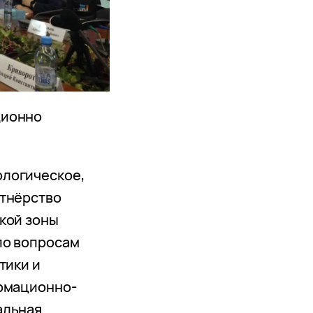
ционно
логическое,
ртнёрство
кой зоны
по вопросам
тики и
ормационно-
альная