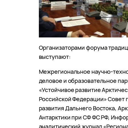
Организаторами форума тради
выступают:
Межрегиональное научно-техно
деловое и образовательное па
«Устойчивое развитие Арктичес
Российской Федерации» Совет 
развития Дальнего Востока, Арк
Антарктики при СФ ФС РФ, Инф
аналитический журнал «Регион