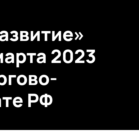
развитие»
 марта 2023
оргово-
те РФ