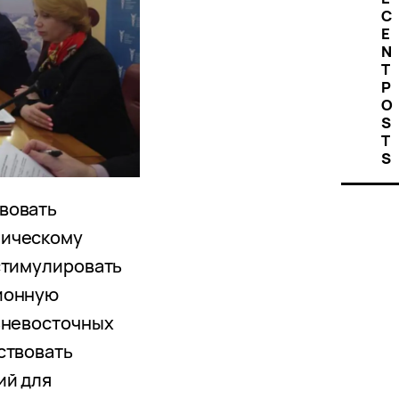
C
E
N
T
P
O
S
T
S
вовать
мическому
стимулировать
ионную
ьневосточных
ствовать
ий для