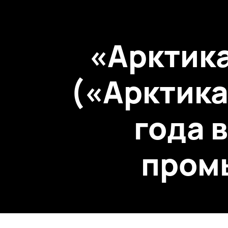
«Арктика
(«Арктика 
года в
пром