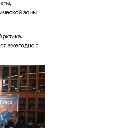
кты,
ической зоны
Арктика:
ся ежегодно с