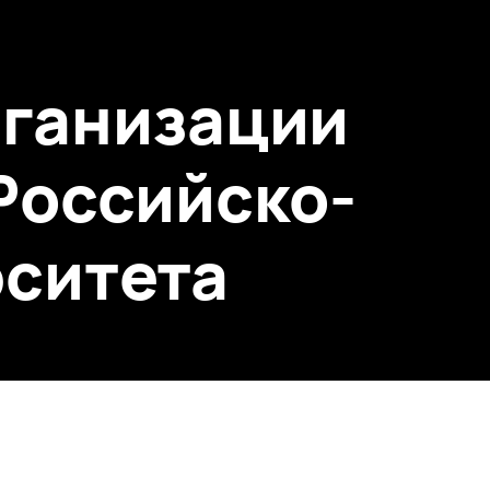
рганизации
Российско-
рситета