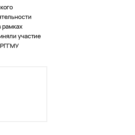
ского
ятельности
 рамках
риняли участие
 РГГМУ