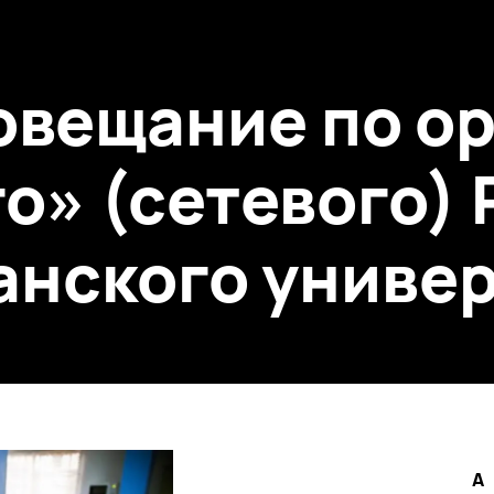
овещание по о
о» (сетевого) 
нского униве
A