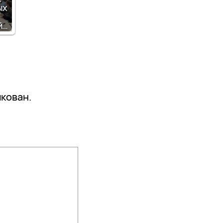
ых
й…
икован.