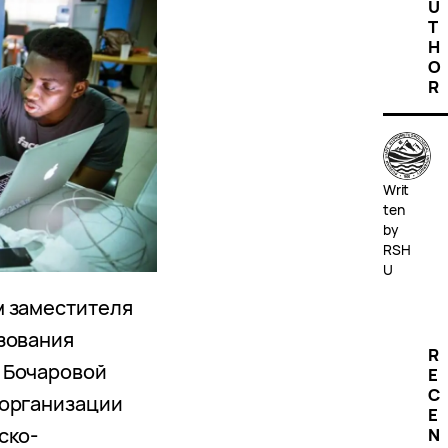
U
T
H
O
R
Writ
ten
by
RSH
U
м заместителя
зования
R
 Бочаровой
E
C
 организации
E
ско-
N