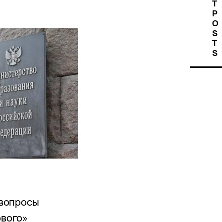
T
P
O
S
T
S
 вопросы
ового»