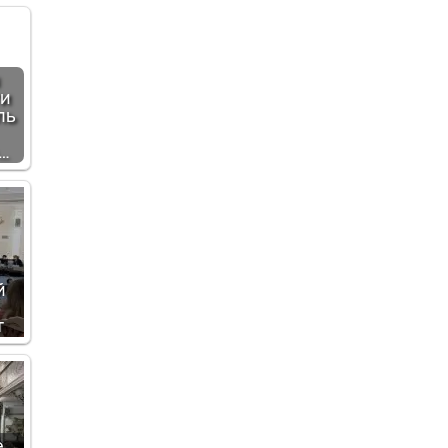
и
ль
…
й
т
е