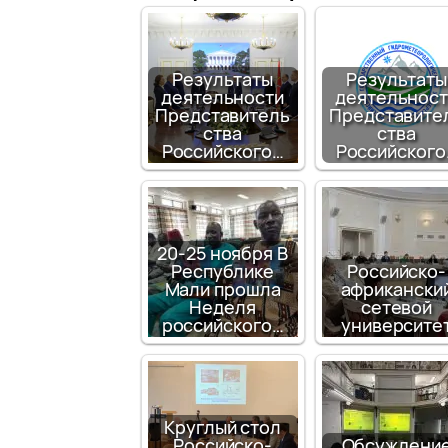
Результаты
Результаты
деятельности
деятельност
Представитель
Представите
ства
ства
Российского…
Российского
20-25 ноября В
Республике
Российско-
Мали прошла
африкански
Неделя
сетевой
российского…
университе
Круглый стол
Российско-
Обсуждени