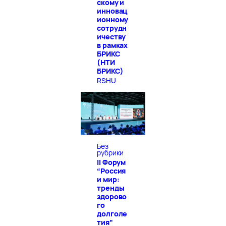
скому и
инновац
ионному
сотрудн
ичеству
в рамках
БРИКС
(НТИ
БРИКС)
RSHU
Без
рубрики
II Форум
“Россия
и мир:
тренды
здорово
го
долголе
тия”