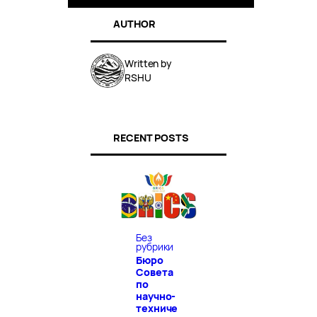
AUTHOR
Written by
RSHU
RECENT POSTS
Без
рубрики
Бюро
Совета
по
научно-
техниче