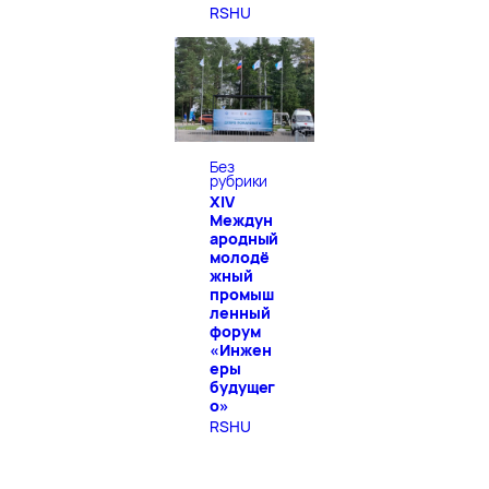
RSHU
Без
рубрики
XIV
Междун
ародный
молодё
жный
промыш
ленный
форум
«Инжен
еры
будущег
о»
RSHU