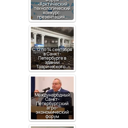
«Арктический
технологический
конкурс:
презентация…
С 12 по 14 сентября
в Санкт-
Петербурге в
здании
Таврического…
Международный
Санкт-
Петербургский
агро-
экономический
форум