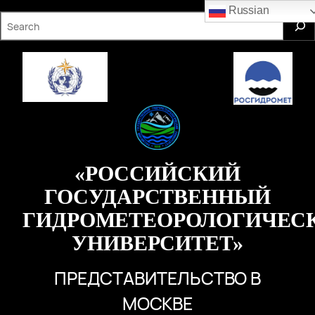
Перейти
Russian
S
к
e
содержимому
a
r
c
h
«РОССИЙСКИЙ
ГОСУДАРСТВЕННЫЙ
ГИДРОМЕТЕОРОЛОГИЧЕС
УНИВЕРСИТЕТ»
ПРЕДСТАВИТЕЛЬСТВО В
МОСКВЕ