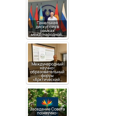
Панельная
дискуссия в
рамках
международной…
Международный
научно-
образовательный
форум
«Арктический…
Заседание Совета
по научно-