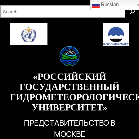
Перейти
Russian
S
к
e
содержимому
a
r
c
h
«РОССИЙСКИЙ
ГОСУДАРСТВЕННЫЙ
ГИДРОМЕТЕОРОЛОГИЧЕС
УНИВЕРСИТЕТ»
ПРЕДСТАВИТЕЛЬСТВО В
МОСКВЕ