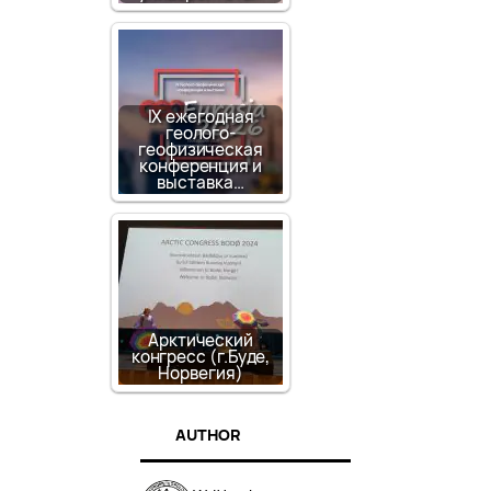
IX ежегодная
геолого-
геофизическая
конференция и
выставка…
Арктический
конгресс (г.Буде,
Норвегия)
AUTHOR