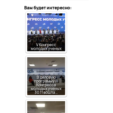
Вам будет интересно:
V Конгресс
молодых ученых
В деловую
программу III
Конгресса
молодых ученых
30.11 вошла…