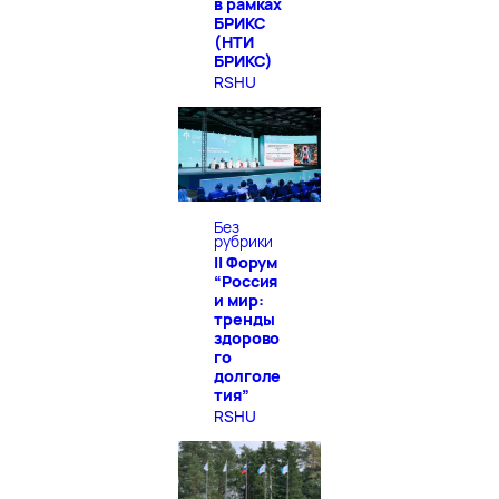
в рамках
БРИКС
(НТИ
БРИКС)
RSHU
Без
рубрики
II Форум
“Россия
и мир:
тренды
здорово
го
долголе
тия”
RSHU