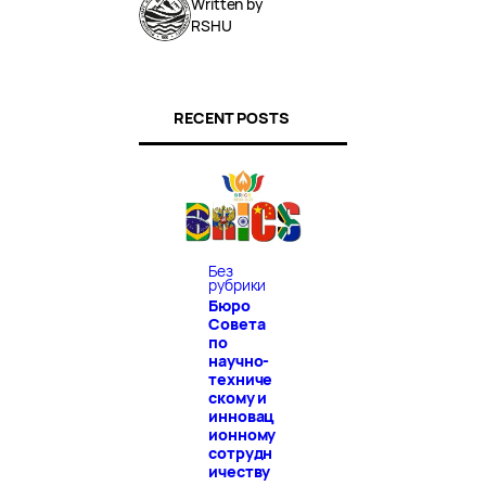
Written by
RSHU
RECENT POSTS
Без
рубрики
Бюро
Совета
по
научно-
техниче
скому и
инновац
ионному
сотрудн
ичеству