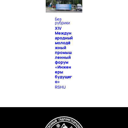
Без
рубрики
XIV
Междун
ародный
молодё
жный
промыш
ленный
форум
«Инжен
еры
будущег
о»
RSHU