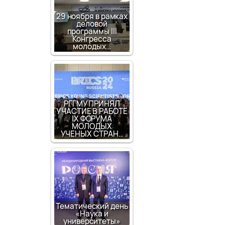
29 ноября в рамках
деловой
программы III
Конгресса
молодых…
РГГМУ ПРИНЯЛ
УЧАСТИЕ В РАБОТЕ
IX ФОРУМА
МОЛОДЫХ
УЧЕНЫХ СТРАН…
Тематический день
«Наука и
университеты»