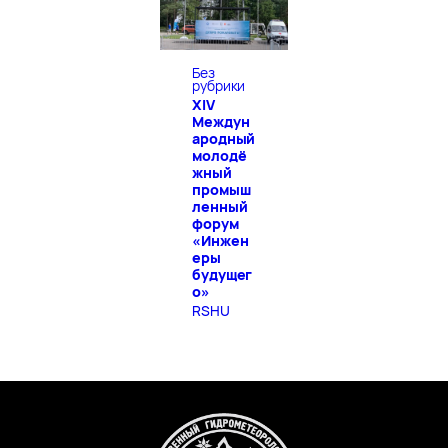
Без
рубрики
XIV
Междун
ародный
молодё
жный
промыш
ленный
форум
«Инжен
еры
будущег
о»
RSHU