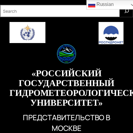
Перейти
Russian
S
к
e
содержимому
a
r
c
h
«РОССИЙСКИЙ
ГОСУДАРСТВЕННЫЙ
ГИДРОМЕТЕОРОЛОГИЧЕС
УНИВЕРСИТЕТ»
ПРЕДСТАВИТЕЛЬСТВО В
МОСКВЕ