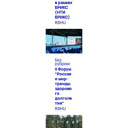
в рамках
БРИКС
(НТИ
БРИКС)
RSHU
Без
рубрики
II Форум
“Россия
и мир:
тренды
здорово
го
долголе
тия”
RSHU