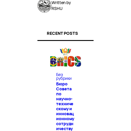
Written by
RSHU
RECENT POSTS
Без
рубрики
Бюро
Совета
по
научно-
техниче
скому и
инновац
ионному
сотрудн
ичеству