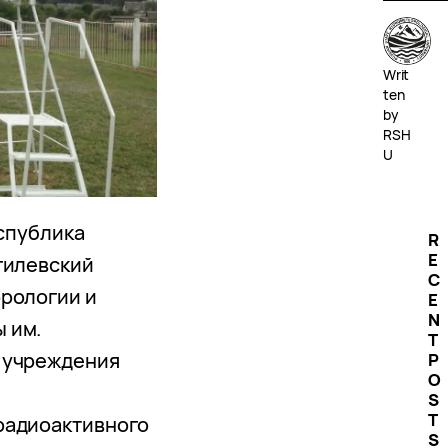
Writ
ten
by
RSH
U
еспублика
R
E
гилевский
C
рологии и
E
N
 им.
T
 учреждения
P
O
S
T
радиоактивного
S