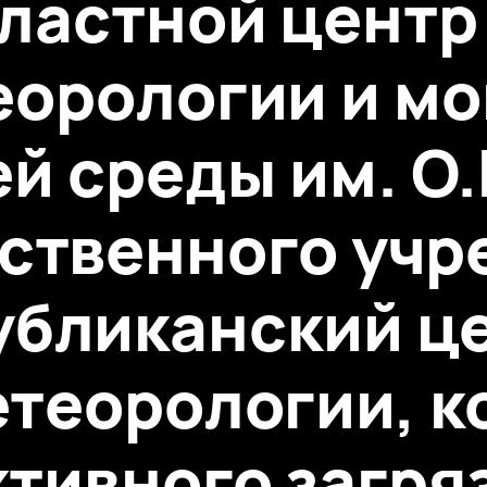
ластной центр
орологии и м
й среды им. О
ственного уч
убликанский це
теорологии, 
тивного загря