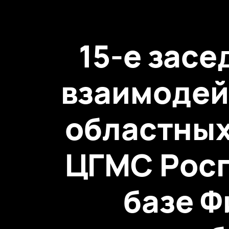
15-е засе
взаимодей
областных
ЦГМС Росг
базе Ф