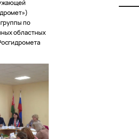
ружающей
идромет»)
 группы по
нных областных
Росгидромета