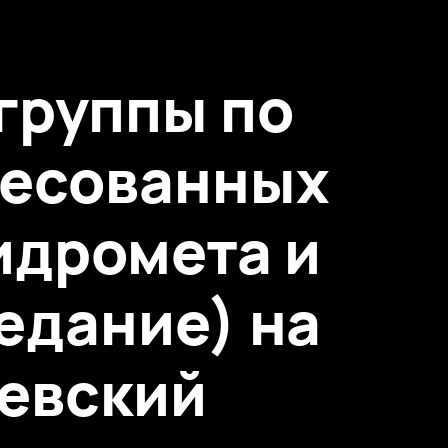
 группы по
ресованных
идромета и
едание) на
евский