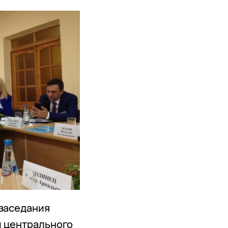
 заседания
и центрального