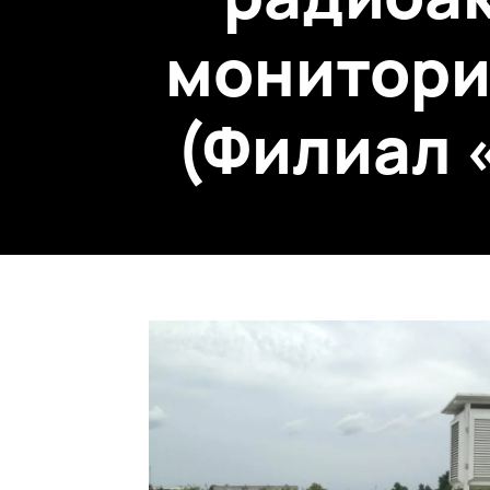
монитори
(Филиал 