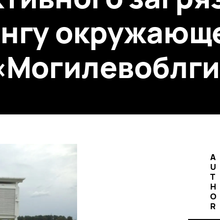
нгу окружающ
«Могилевоблг
A
U
T
H
O
R