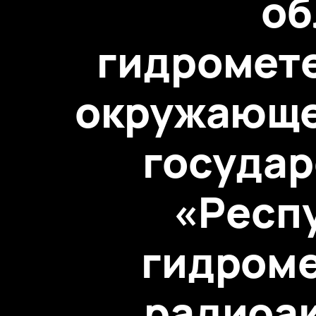
об
гидромете
окружающе
государ
«Респ
гидроме
радиоак