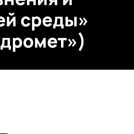
ей среды»
идромет»)