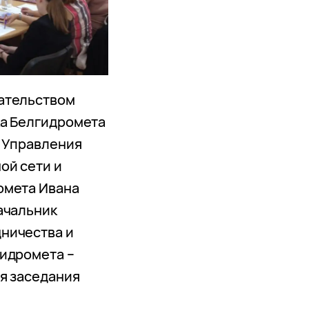
ательством
ка Белгидромета
 Управления
ой сети и
омета Ивана
ачальник
ничества и
идромета –
ря заседания