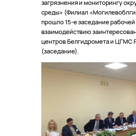
загрязнения и мониторингу ок
среды» (Филиал «Могилевоблг
прошло 15-е заседание рабочей
взаимодействию заинтересова
центров Белгидромета и ЦГМС 
(заседание).