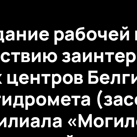
дание рабочей
ствию заинте
 центров Белг
идромета (зас
илиала «Могил