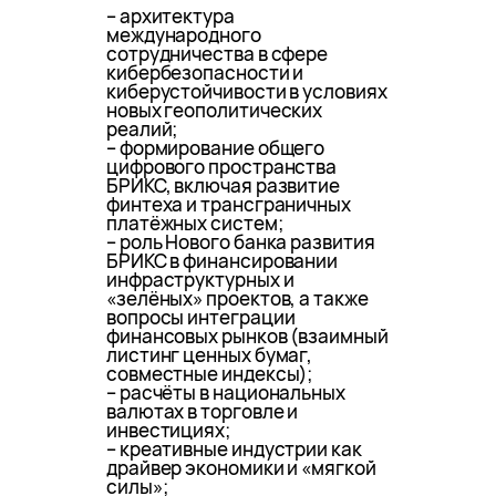
– архитектура
международного
сотрудничества в сфере
кибербезопасности и
киберустойчивости в условиях
новых геополитических
реалий;
– формирование общего
цифрового пространства
БРИКС, включая развитие
финтеха и трансграничных
платёжных систем;
– роль Нового банка развития
БРИКС в финансировании
инфраструктурных и
«зелёных» проектов, а также
вопросы интеграции
финансовых рынков (взаимный
листинг ценных бумаг,
совместные индексы);
– расчёты в национальных
валютах в торговле и
инвестициях;
– креативные индустрии как
драйвер экономики и «мягкой
силы»;