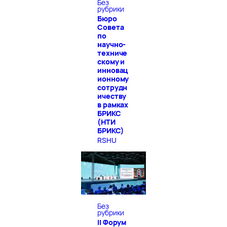
Без
рубрики
Бюро
Совета
по
научно-
техниче
скому и
инновац
ионному
сотрудн
ичеству
в рамках
БРИКС
(НТИ
БРИКС)
RSHU
Без
рубрики
II Форум