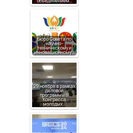
объединением…
Бюро Совета по
научно-
техническому и
инновационному…
29 ноября в рамках
деловой
программы III
Конгресса
молодых…