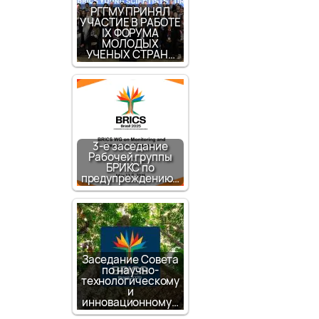
РГГМУ ПРИНЯЛ
УЧАСТИЕ В РАБОТЕ
IX ФОРУМА
МОЛОДЫХ
УЧЕНЫХ СТРАН…
3-е заседание
Рабочей группы
БРИКС по
предупреждению…
Заседание Совета
по научно-
технологическому
и
инновационному…