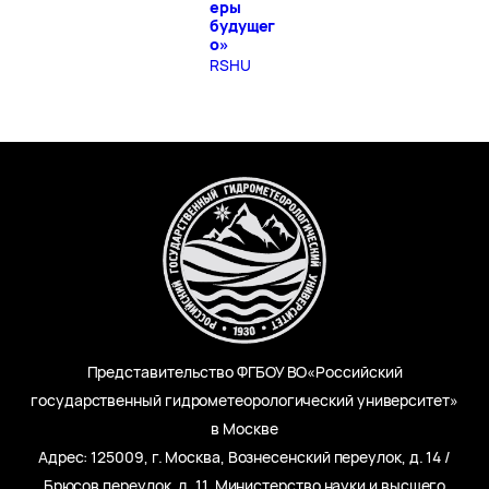
еры
будущег
о»
RSHU
Представительство ФГБОУ ВО«Российский
государственный гидрометеорологический университет»
в Москве
Адрес: 125009, г. Москва, Вознесенский переулок, д. 14 /
Брюсов переулок, д. 11, Министерство науки и высшего