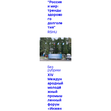
“Россия
и мир:
тренды
здорово
го
долголе
тия”
RSHU
Без
рубрики
XIV
Междун
ародный
молодё
жный
промыш
ленный
форум
«Инжен