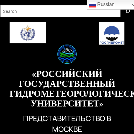
Перейти
Russian
S
к
e
содержимому
a
r
c
h
«РОССИЙСКИЙ
ГОСУДАРСТВЕННЫЙ
ГИДРОМЕТЕОРОЛОГИЧЕС
УНИВЕРСИТЕТ»
ПРЕДСТАВИТЕЛЬСТВО В
МОСКВЕ