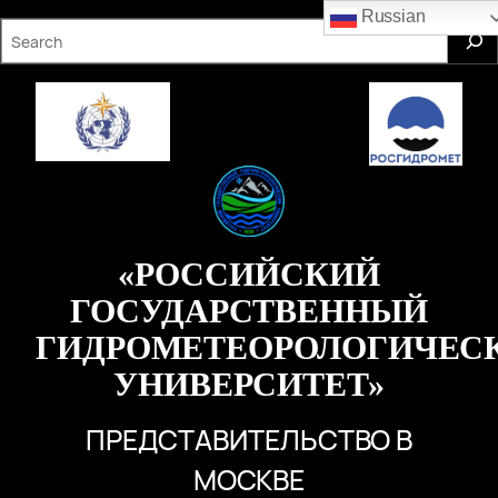
Перейти
Russian
S
к
e
содержимому
a
r
c
h
«РОССИЙСКИЙ
ГОСУДАРСТВЕННЫЙ
ГИДРОМЕТЕОРОЛОГИЧЕС
УНИВЕРСИТЕТ»
ПРЕДСТАВИТЕЛЬСТВО В
МОСКВЕ