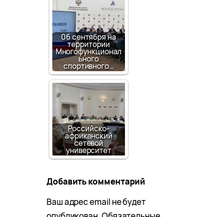
06 сентября на
территории
Многофункционал
ьного
спортивного…
Российско-
африканский
сетевой
университет
Добавить комментарий
Ваш адрес email не будет
опубликован.
Обязательные