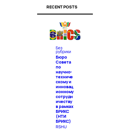
RECENT POSTS
Без
рубрики
Бюро
Совета
по
научно-
техниче
скому и
инновац
ионному
сотрудн
ичеству
в рамках
БРИКС
(НТИ
БРИКС)
RSHU