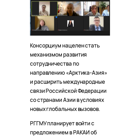
Консорциум нацелен стать
механизмом развития
сотрудничества по
направлению «Арктика-Азия»
и расширить международные
связи Российской Федерации
со странами Азии в условиях
новых глобальных вызовов.
РГГМУ планирует войти с
предложением в РАКАИ об