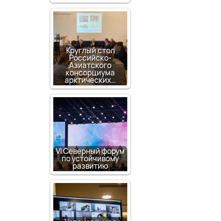
Круглый стол
Российско-
Азиатского
консорциума
арктических…
VI Северный форум
по устойчивому
развитию