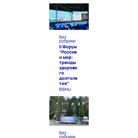
Без
рубрики
II Форум
“Россия
и мир:
тренды
здорово
го
долголе
тия”
RSHU
Без
рубрики