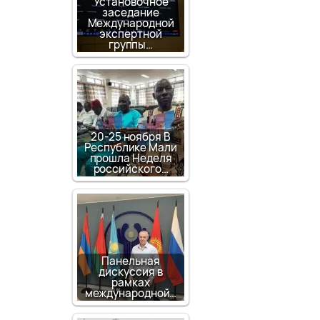
Установочное
заседание
Международной
экспертной
группы…
20-25 ноября В
Республике Мали
прошла Неделя
российского…
Панельная
дискуссия в
рамках
международной…