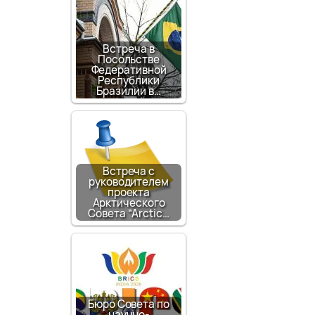
Встреча в
Посольстве
Федеративной
Республики
Бразилии в…
Встреча с
руководителем
проекта
Арктического
Совета “Arctic…
Бюро Совета по
научно-