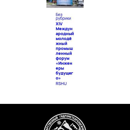
Без
рубрики
XIV
Междун
ародный
молодё
жный
промыш
ленный
форум
«Инжен
еры
будущег
о»
RSHU