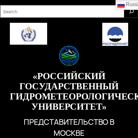
Перейти
Russ
S
к
e
содержимому
a
r
c
h
«РОССИЙСКИЙ
ГОСУДАРСТВЕННЫЙ
ГИДРОМЕТЕОРОЛОГИЧЕС
УНИВЕРСИТЕТ»
ПРЕДСТАВИТЕЛЬСТВО В
МОСКВЕ