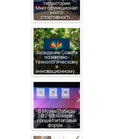
территории
Многофункционал
ьного
спортивного…
Заседание Совета
по научно-
технологическому
и
инновационному…
В Музее Победы
02-03 ноября
прошёл итоговый
форум…