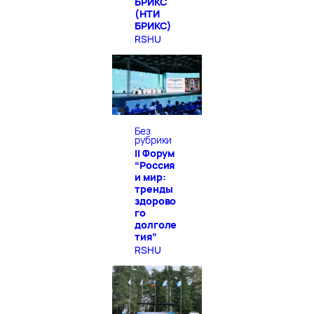
БРИКС
(НТИ
БРИКС)
RSHU
Без
рубрики
II Форум
“Россия
и мир:
тренды
здорово
го
долголе
тия”
RSHU