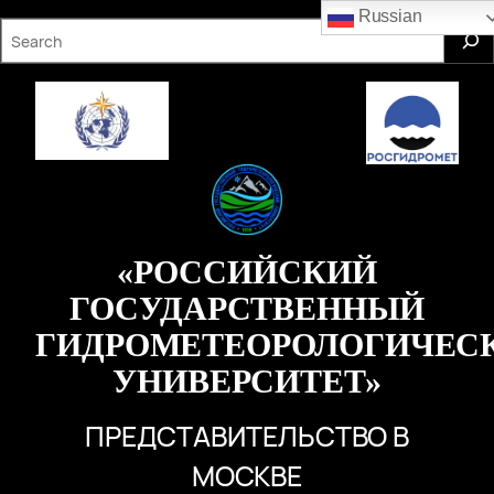
Перейти
Russian
S
к
e
содержимому
a
r
c
h
«РОССИЙСКИЙ
ГОСУДАРСТВЕННЫЙ
ГИДРОМЕТЕОРОЛОГИЧЕС
УНИВЕРСИТЕТ»
ПРЕДСТАВИТЕЛЬСТВО В
МОСКВЕ