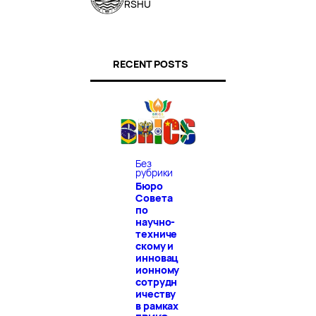
RSHU
RECENT POSTS
Без
рубрики
Бюро
Совета
по
научно-
техниче
скому и
инновац
ионному
сотрудн
ичеству
в рамках