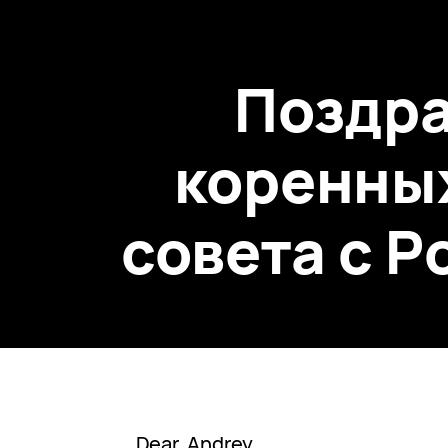
Поздра
коренны
совета с 
Dear Andrey,