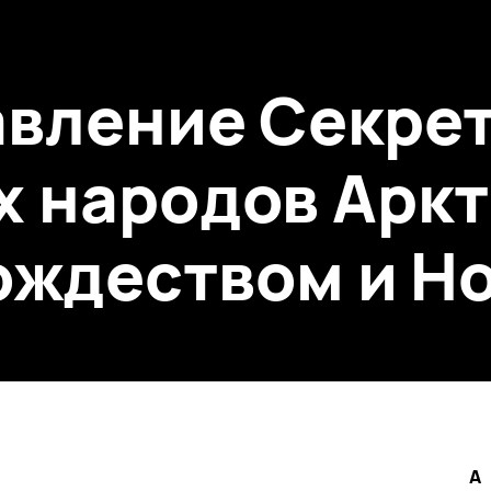
вление Секре
х народов Аркт
Рождеством и Н
A