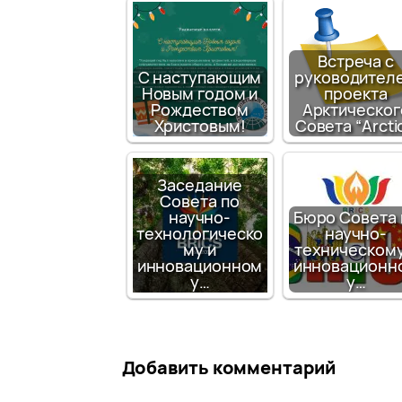
Встреча с
С наступающим
руководител
Новым годом и
проекта
Рождеством
Арктическог
Христовым!
Совета “Arcti
Заседание
Совета по
научно-
Бюро Совета 
технологическо
научно-
му и
техническому
инновационном
инновационн
у…
у…
Добавить комментарий