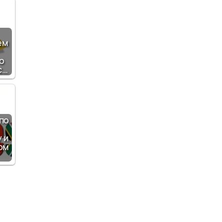
ем
о
c…
по
 и
ом