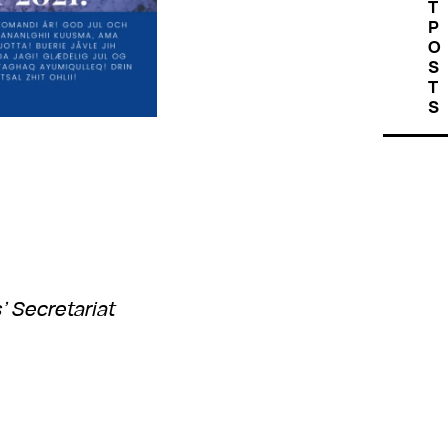
T
P
O
S
T
S
’ Secretariat