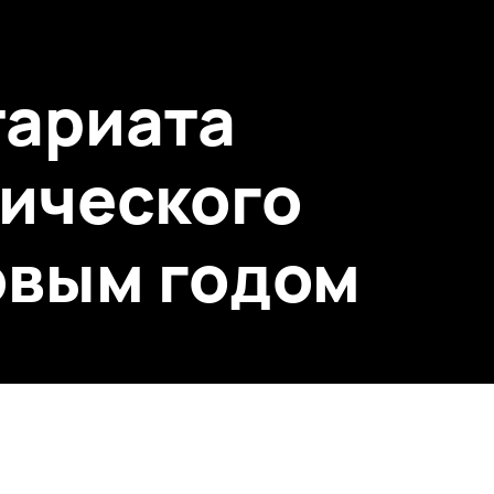
тариата
ического
овым годом