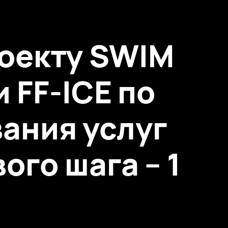
оекту SWIM
 FF-ICE по
ания услуг
ого шага – 1