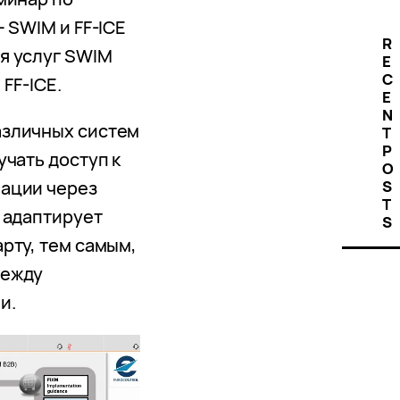
 SWIM и FF-ICE
R
я услуг SWIM
E
C
 FF-ICE.
E
N
азличных систем
T
P
чать доступ к
O
ации через
S
T
 адаптирует
S
рту, тем самым,
между
и.