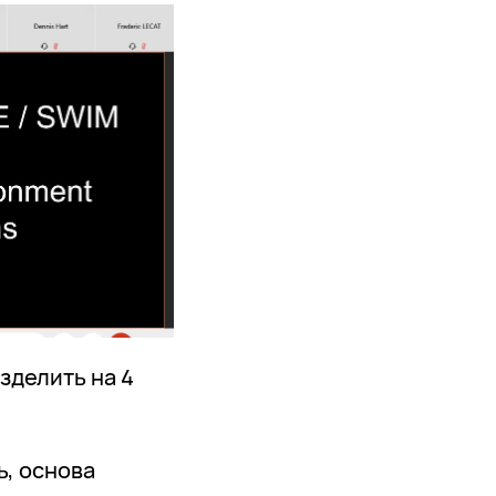
зделить на 4
ь, основа