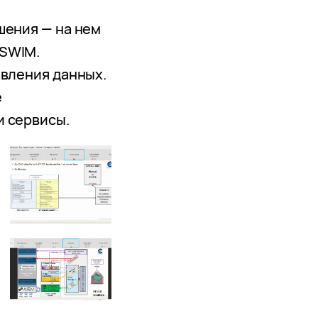
шения — на нем
 SWIM.
авления данных.
е
и сервисы.