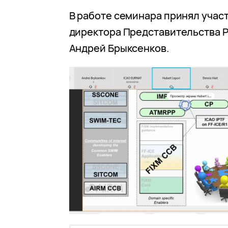
В работе семинара принял участ
директора Представительства 
Андрей Брыксенков.