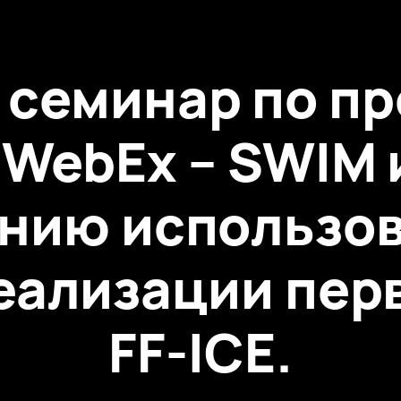
 семинар по пр
 WebEx – SWIM и
нию использов
ализации перв
FF-ICE.