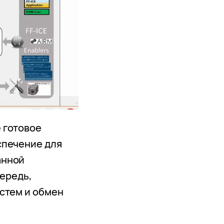
 готовое
спечение для
анной
чередь,
стем и обмен