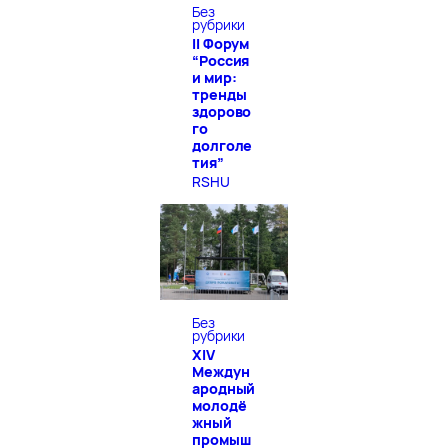
Без
рубрики
II Форум
“Россия
и мир:
тренды
здорово
го
долголе
тия”
RSHU
Без
рубрики
XIV
Междун
ародный
молодё
жный
промыш