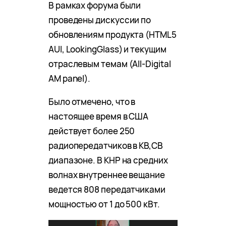
В рамках форума были
проведены дискуссии по
обновлениям продукта (HTML5
AUI, LookingGlass) и текущим
отраслевым темам (All-Digital
AM panel).
Было отмечено, что в
настоящее время в США
действует более 250
радиопередатчиков в КВ,СВ
диапазоне. В КНР на средних
волнах внутреннее вещание
ведется 808 передатчиками
мощностью от 1 до 500 кВт.