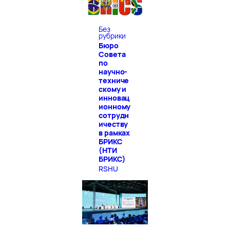
Без
рубрики
Бюро
Совета
по
научно-
техниче
скому и
инновац
ионному
сотрудн
ичеству
в рамках
БРИКС
(НТИ
БРИКС)
RSHU