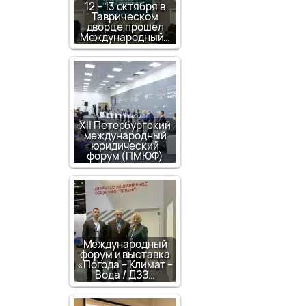
12 – 13 октября в
Таврическом
дворце прошел
Международный…
XII Петербургский
международный
юридический
форум (ПМЮФ)
Международный
форум и выставка
«Погода – Климат –
Вода / ДЗЗ…