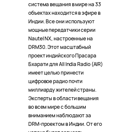
система вещания в мире на 33
объектах находится в эфире в
Индии. Все они используют
мощные передатчики серии
Nautel NX, настроенные на
DRM30. Этот масштабный
проект индийского Прасара
Бхарати для All India Radio (AIR)
имеет целью принести
цифровое радио почти
миллиарду жителей страны.
Эксперты в области вещания
во всем мире с большим
вниманием наблюдают за
DRM-проектом в Индии. От его