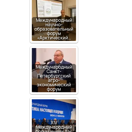
Международный
научно-
образовательный
форум
«Арктический…
Международный
Санкт-
Петербургский
агро-
экономический
форум
XIV
Международный
форум имени А.Н.