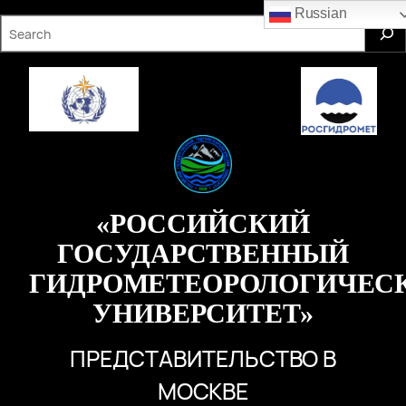
Перейти
Russian
S
к
e
содержимому
a
r
c
h
«РОССИЙСКИЙ
ГОСУДАРСТВЕННЫЙ
ГИДРОМЕТЕОРОЛОГИЧЕС
УНИВЕРСИТЕТ»
ПРЕДСТАВИТЕЛЬСТВО В
МОСКВЕ