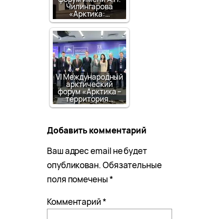
Чилингарова
«Арктика:…
VI Международный
арктический
форум «Арктика –
территория…
Добавить комментарий
Ваш адрес email не будет
опубликован.
Обязательные
поля помечены
*
Комментарий
*