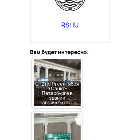
RSHU
Вам будет интересно:
С 12 по 14 сентября
в Санкт-
Петербурге в
здании
Таврического…