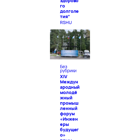
здорово
го
долголе
тия”
RSHU
Без
рубрики
XIV
Междун
ародный
молодё
жный
промыш
ленный
форум
«Инжен
еры
будущег
о»