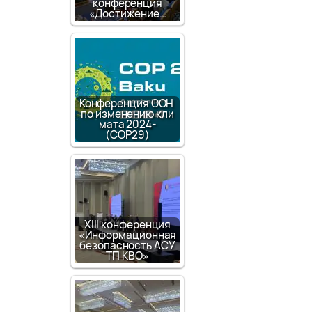
конференция
«Достижение…
Конференция ООН
по изменению кли
мата 2024-
(COP29)
XIII конференция
«Информационная
безопасность АСУ
ТП КВО»