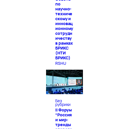
по
научно-
техниче
скому и
инновац
ионному
сотрудн
ичеству
в рамках
БРИКС
(НТИ
БРИКС)
RSHU
Без
рубрики
II Форум
“Россия
и мир:
тренды