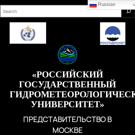
Перейти
Russian
S
к
e
содержимому
a
r
c
h
«РОССИЙСКИЙ
ГОСУДАРСТВЕННЫЙ
ГИДРОМЕТЕОРОЛОГИЧЕС
УНИВЕРСИТЕТ»
ПРЕДСТАВИТЕЛЬСТВО В
МОСКВЕ