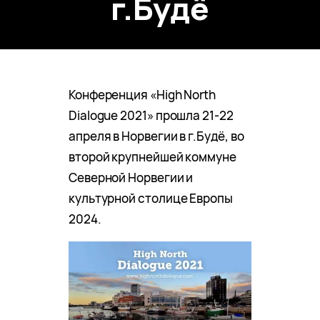
г.Будё
Конференция «High North
Dialogue 2021» прошла 21-22
апреля в Норвегии в г.Будё, во
второй крупнейшей коммуне
Северной Норвегии и
культурной столице Европы
2024.