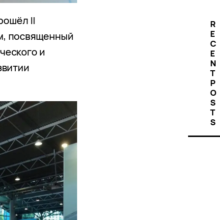
рошёл II
R
E
м, посвященный
C
ческого и
E
N
звитии
T
P
O
S
T
S