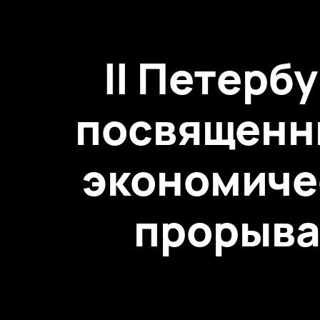
II Петерб
посвященн
экономиче
прорыва