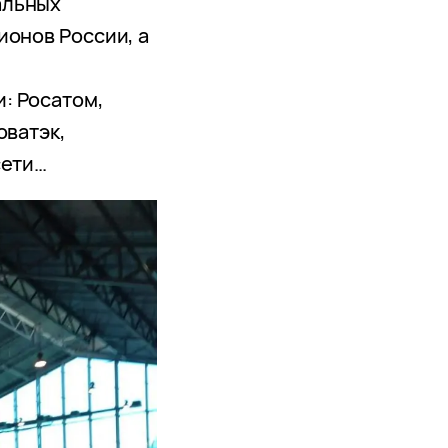
альных
ионов России, а
и
: Росатом,
оватэк,
сети…