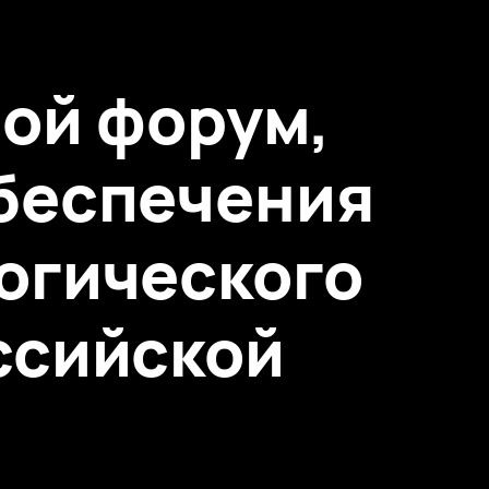
вой форум,
беспечения
огического
ссийской