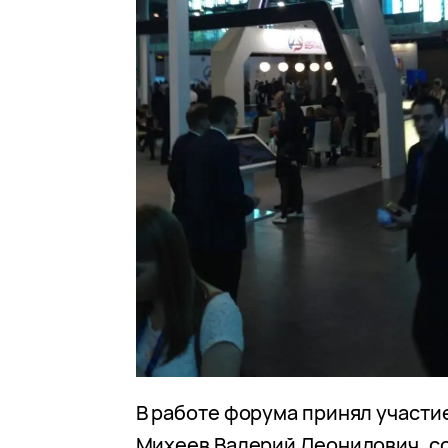
В работе форума принял участи
Михеев Валерий Леонидович, с