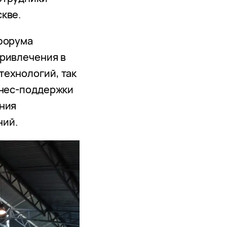
кве.
 форума
привлечения в
технологий, так
знес-поддержки
ения
ний.