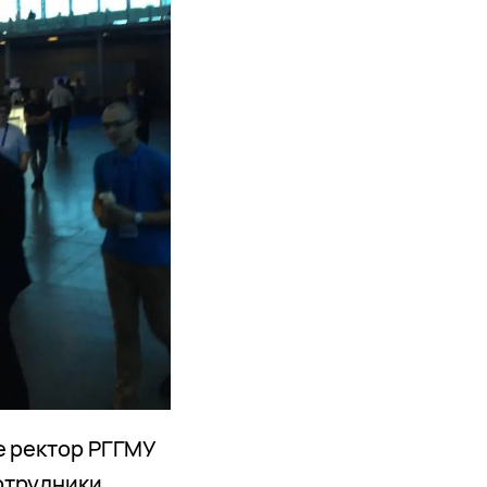
е ректор РГГМУ
отрудники