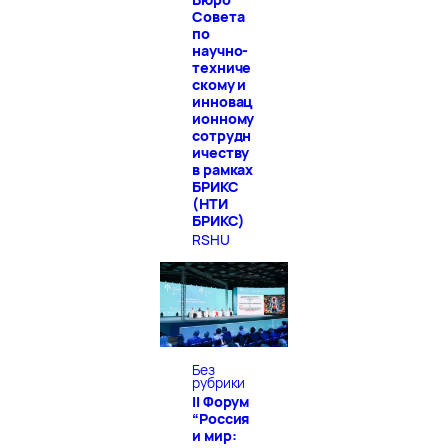
Совета
по
научно-
техниче
скому и
инновац
ионному
сотрудн
ичеству
в рамках
БРИКС
(НТИ
БРИКС)
RSHU
Без
рубрики
II Форум
“Россия
и мир: