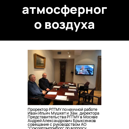
атмосферног
о воздуха
Проректор РГГМУ по научной работе
Иван Ильич Мушкет и Зам. директора
Представительства РГГМУ в Москве
Андрей Александрович Брыксенков
совещание с руководством АО
“Союзатомприбор” по вопросу