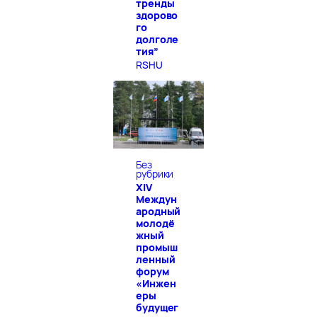
тренды
здорово
го
долголе
тия”
RSHU
Без
рубрики
XIV
Междун
ародный
молодё
жный
промыш
ленный
форум
«Инжен
еры
будущег