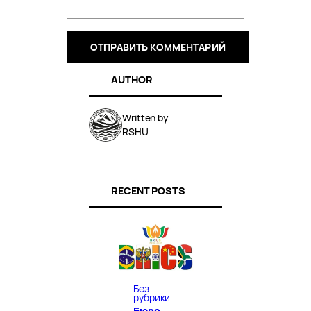
AUTHOR
Written by
RSHU
RECENT POSTS
Без
рубрики
Бюро