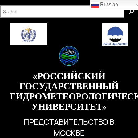
Перейти
Russian
S
к
e
содержимому
a
r
c
h
«РОССИЙСКИЙ
ГОСУДАРСТВЕННЫЙ
ГИДРОМЕТЕОРОЛОГИЧЕС
УНИВЕРСИТЕТ»
ПРЕДСТАВИТЕЛЬСТВО В
МОСКВЕ