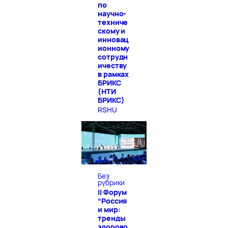
по
научно-
техниче
скому и
инновац
ионному
сотрудн
ичеству
в рамках
БРИКС
(НТИ
БРИКС)
RSHU
Без
рубрики
II Форум
“Россия
и мир:
тренды
здорово