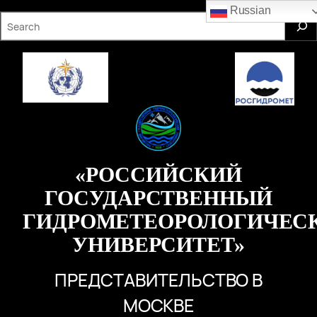
Перейти
Russian
S
к
e
содержимому
a
r
c
h
«РОССИЙСКИЙ
ГОСУДАРСТВЕННЫЙ
ГИДРОМЕТЕОРОЛОГИЧЕС
УНИВЕРСИТЕТ»
ПРЕДСТАВИТЕЛЬСТВО В
МОСКВЕ