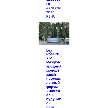
го
долголе
тия”
RSHU
Без
рубрики
XIV
Междун
ародный
молодё
жный
промыш
ленный
форум
«Инжен
еры
будущег
о»
RSHU