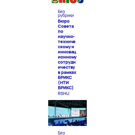
Без
рубрики
Бюро
Совета
по
научно-
техниче
скому и
инновац
ионному
сотрудн
ичеству
в рамках
БРИКС
(НТИ
БРИКС)
RSHU
Без