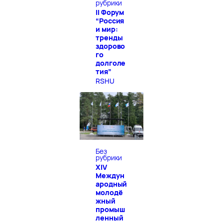
рубрики
II Форум
“Россия
и мир:
тренды
здорово
го
долголе
тия”
RSHU
Без
рубрики
XIV
Междун
ародный
молодё
жный
промыш
ленный