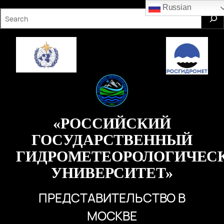
Перейти
Russian
S
к
e
содержимому
a
r
c
h
«РОССИЙСКИЙ
ГОСУДАРСТВЕННЫЙ
ГИДРОМЕТЕОРОЛОГИЧЕС
УНИВЕРСИТЕТ»
ПРЕДСТАВИТЕЛЬСТВО В
МОСКВЕ