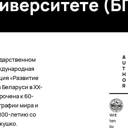
иверситете (Б
A
ударственном
U
ждународная
T
H
ция «Развитие
O
R
 Беларуси в XX-
рочена к 60-
графии мира и
100-летию со
Writ
ten
кушко.
by