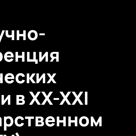
учно-
ренция
ческих
и в XX-XXI
дарственном