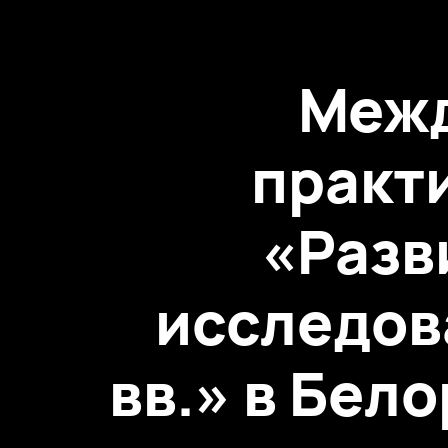
Межд
практ
«Разв
исследова
вв.» в Бел