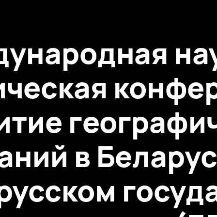
ународная на
ическая конфе
итие географи
ний в Беларус
орусском госу