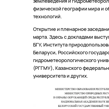
землеведения и гидрометеорол
физической географии мира и 
технологий.
Открытие и пленарное заседан
марта. Здесь с докладами выст
БГУ, Института природопользо
Беларуси, Российского государ
гидрометеорологического унив
(РГГМУ), Казанского федераль
университета и других.