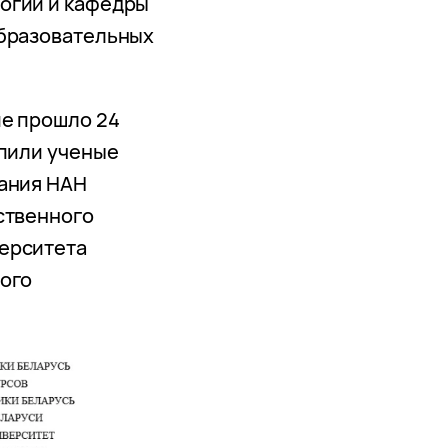
огии и кафедры
образовательных
ие прошло 24
упили ученые
вания НАН
ственного
ерситета
ного