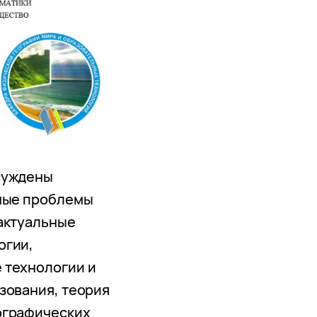
суждены
ьные проблемы
актуальные
огии,
 технологии и
зования, теория
ографических