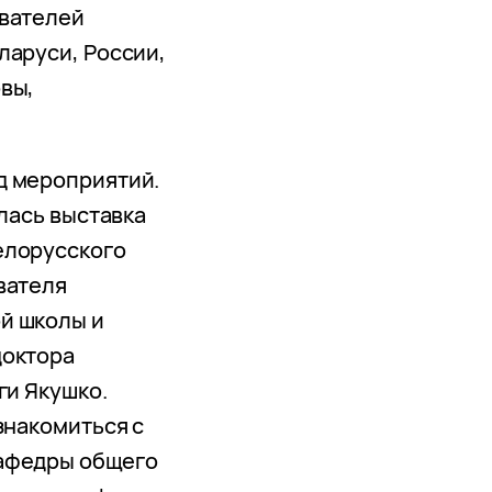
авателей
ларуси, России,
вы,
д мероприятий.
ялась выставка
елорусского
вателя
й школы и
доктора
ги Якушко.
знакомиться с
афедры общего