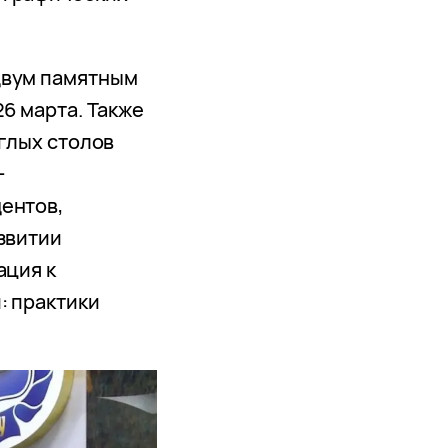
двум памятным
26 марта. Также
углых столов
-
ентов,
звитии
ация к
: практики