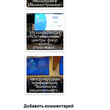
технологии в
Машиностроении»
XIV конференция
“Ситуационные
центры: фокус
кросс-
отраслевых…
Международная
конференция
“Технологии
рационального…
Добавить комментарий