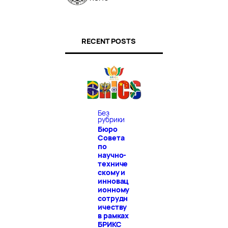
RECENT POSTS
Без
рубрики
Бюро
Совета
по
научно-
техниче
скому и
инновац
ионному
сотрудн
ичеству
в рамках
БРИКС