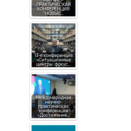
НАУЧНО-
ПРАКТИЧЕСКАЯ
КОНФЕРЕНЦИЯ
“НОВЫЕ…
13-я конференция
«Ситуационные
центры: фокус…
Международная
научно-
практическая
конференция
«Достижение…