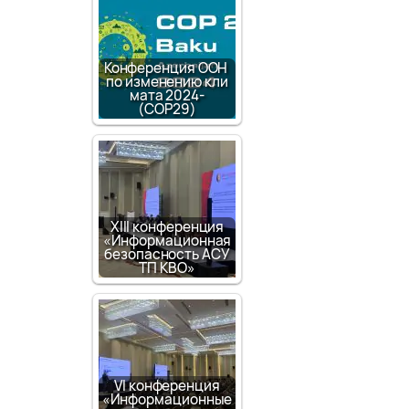
Конференция ООН
по изменению кли
мата 2024-
(COP29)
XIII конференция
«Информационная
безопасность АСУ
ТП КВО»
VI конференция
«Информационные