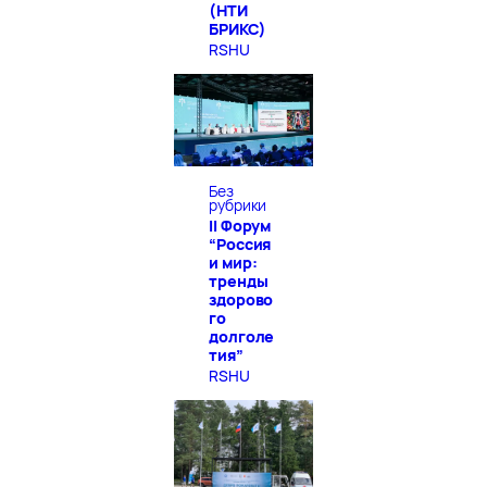
(НТИ
БРИКС)
RSHU
Без
рубрики
II Форум
“Россия
и мир:
тренды
здорово
го
долголе
тия”
RSHU