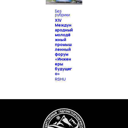
Без
рубрики
XIV
Междун
ародный
молодё
жный
промыш
ленный
форум
«Инжен
еры
будущег
о»
RSHU