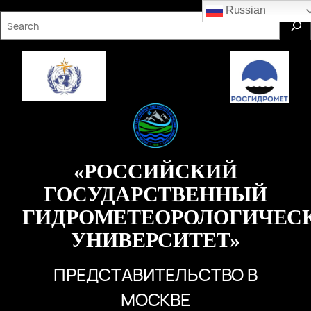
Перейти
Russian
S
к
e
содержимому
a
r
c
h
«РОССИЙСКИЙ
ГОСУДАРСТВЕННЫЙ
ГИДРОМЕТЕОРОЛОГИЧЕС
УНИВЕРСИТЕТ»
ПРЕДСТАВИТЕЛЬСТВО В
МОСКВЕ