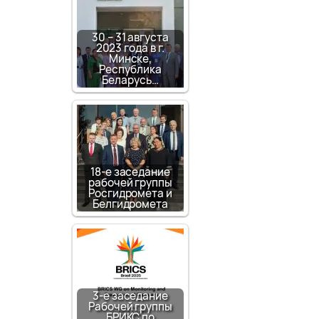
30 – 31 августа
2023 года в г.
Минске,
Республика
Беларусь…
18-е заседание
рабочей группы
Росгидромета и
Белгидромета
3-е заседание
Рабочей группы
БРИКС по