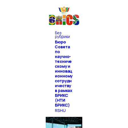
Без
рубрики
Бюро
Совета
по
научно-
техниче
скому и
инновац
ионному
сотрудн
ичеству
в рамках
БРИКС
(НТИ
БРИКС)
RSHU