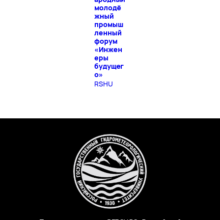
молодё
жный
промыш
ленный
форум
«Инжен
еры
будущег
о»
RSHU