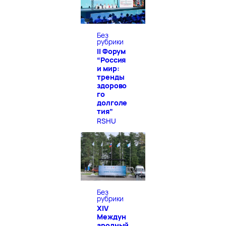
Без
рубрики
II Форум
“Россия
и мир:
тренды
здорово
го
долголе
тия”
RSHU
Без
рубрики
XIV
Междун
ародный