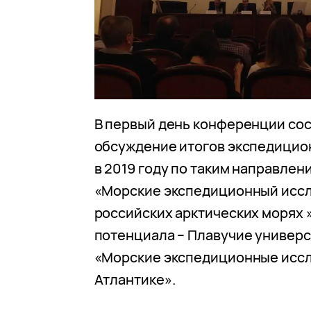
В первый день конференции со
обсуждение итогов экспедици
в 2019 году по таким направлен
«Морские экспедиционный иссл
российских арктических морях 
потенциала – Плавучие универ
«Морские экспедиционные иссл
Атлантике».