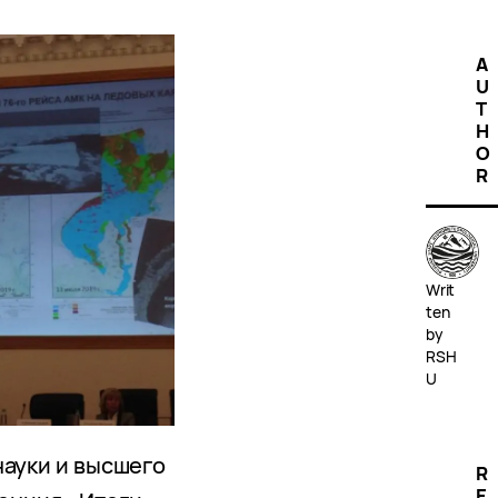
A
U
T
H
O
R
Writ
ten
by
RSH
U
науки и высшего
R
E