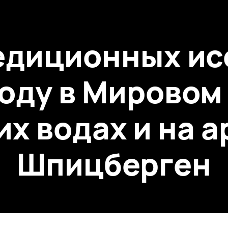
едиционных и
году в Мировом
х водах и на 
Шпицберген