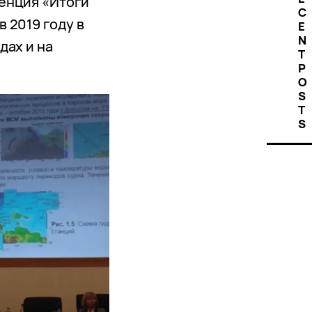
енция «Итоги
C
 2019 году в
E
N
дах и на
T
P
O
S
T
S