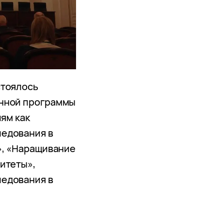
стоялось
онной программы
иям как
едования в
», «Наращивание
ситеты»,
едования в