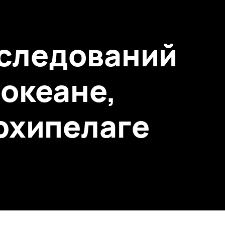
сследований
 океане,
архипелаге