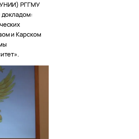
(УНИИ) РГГМУ
 докладом:
ческих
вом и Карском
ммы
итет».