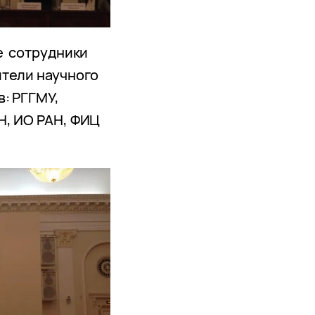
е сотрудники
ители научного
в: РГГМУ,
Н, ИО РАН, ФИЦ