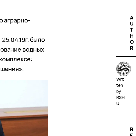
A
о аграрно-
U
T
H
25.04.19г. было
O
R
зование водных
комплексе:
ешения».
Writ
ten
by
RSH
U
R
E