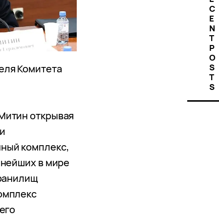
C
E
N
T
P
O
S
еля Комитета
T
S
Митин открывая
ии
ный комплекс,
пнейших в мире
хранилищ
омплекс
его