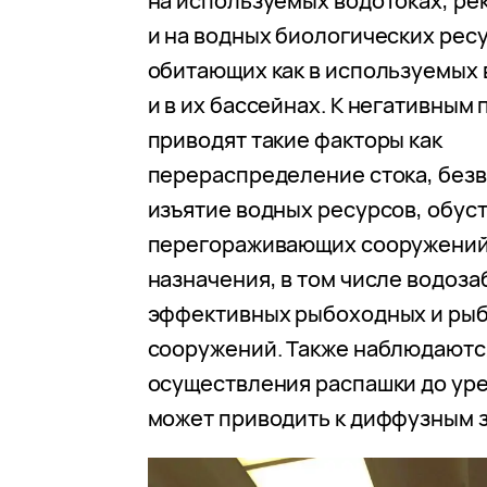
на используемых водотоках, река
и на водных биологических ресу
обитающих как в используемых 
и в их бассейнах. К негативным
приводят такие факторы как
перераспределение стока, без
изъятие водных ресурсов, обус
перегораживающих сооружений
назначения, в том числе водоза
эффективных рыбоходных и ры
сооружений. Также наблюдаютс
осуществления распашки до уре
может приводить к диффузным 