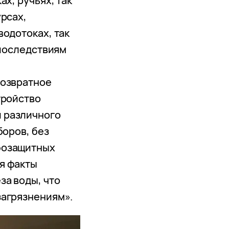
х, ручьях, так
рсах,
водотоках, так
 последствиям
возвратное
тройство
 различного
боров, без
бозащитных
я факты
за воды, что
загрязнениям».