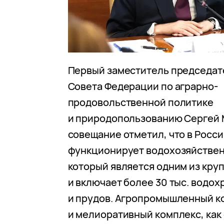
Первый заместитель председат
Совета Федерации по аграрно-
продовольственной политике
и природопользованию Сергей 
совещание отметил, что в Росс
функционирует водохозяйствен
который является одним из кру
и включает более 30 тыс. водо
и прудов. Агропромышленный к
и мелиоративный комплекс, как 