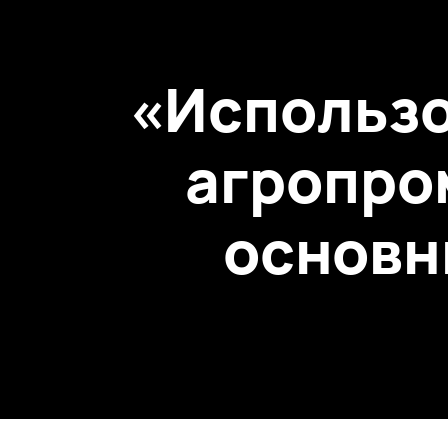
«Использо
агропро
основн