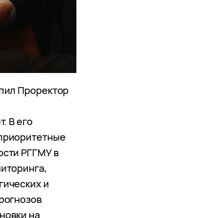
упил Проректор
. В его
 приоритетные
ости РГГМУ в
иторинга,
гических и
рогнозов
новки на