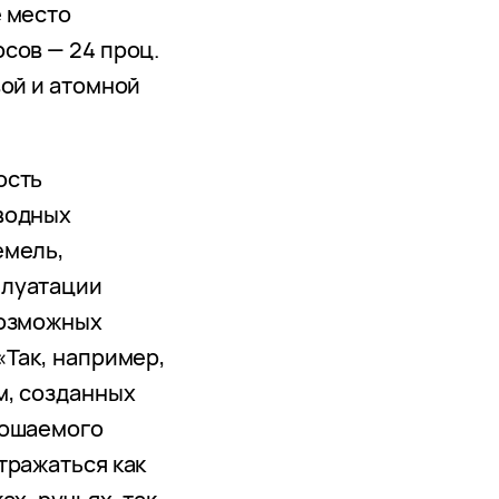
 место
сов — 24 проц.
вой и атомной
ость
водных
емель,
плуатации
возможных
«Так, например,
м, созданных
рошаемого
тражаться как