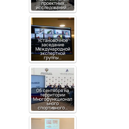
проектных
исследований…
Установочное
заседание
Международной
экспертной
группы…
06 сентября на
территории
Многофункционал
ьного
спортивного…