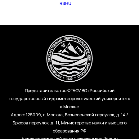
RSHU
Представительство ФГБОУ ВО«Российский
государственный гидрометеорологический университет»
в Москве
Адрес: 125009, г. Москва, Вознесенский переулок, д. 14 /
Брюсов переулок, д. 11, Министерство науки и высшего
образования РФ
Адрес электронной почты: moscow.rshu@ya.ru