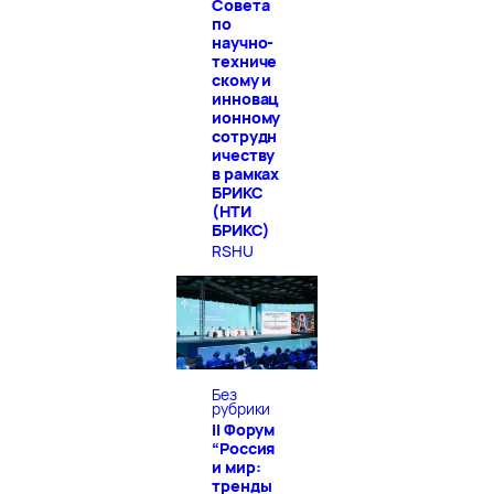
Совета
по
научно-
техниче
скому и
инновац
ионному
сотрудн
ичеству
в рамках
БРИКС
(НТИ
БРИКС)
RSHU
Без
рубрики
II Форум
“Россия
и мир:
тренды