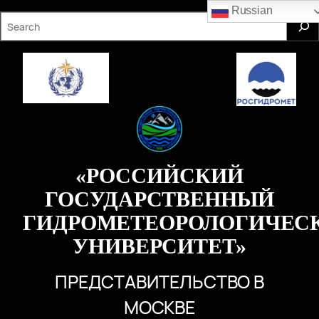
Перейти
Russian
S
к
e
содержимому
a
r
c
h
«РОССИЙСКИЙ
ГОСУДАРСТВЕННЫЙ
ГИДРОМЕТЕОРОЛОГИЧЕС
УНИВЕРСИТЕТ»
ПРЕДСТАВИТЕЛЬСТВО В
МОСКВЕ