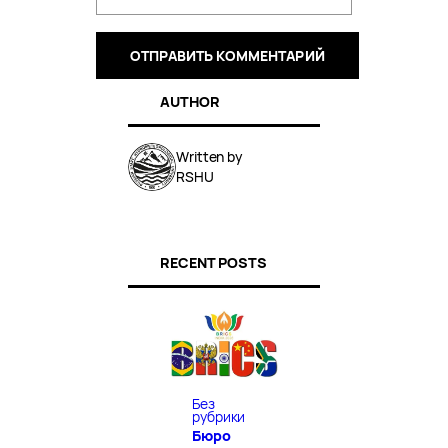
AUTHOR
Written by
RSHU
RECENT POSTS
Без
рубрики
Бюро