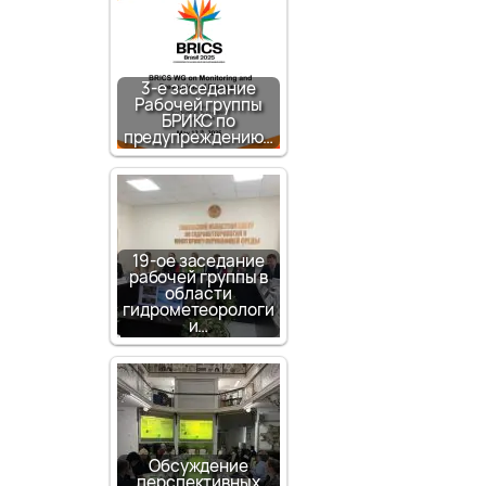
3-е заседание
Рабочей группы
БРИКС по
предупреждению…
19-ое заседание
рабочей группы в
области
гидрометеорологи
и…
Обсуждение
перспективных