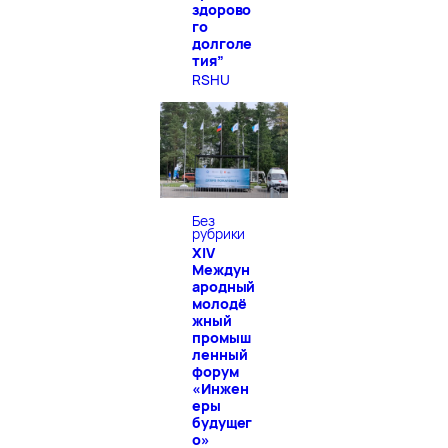
здорово
го
долголе
тия”
RSHU
Без
рубрики
XIV
Междун
ародный
молодё
жный
промыш
ленный
форум
«Инжен
еры
будущег
о»