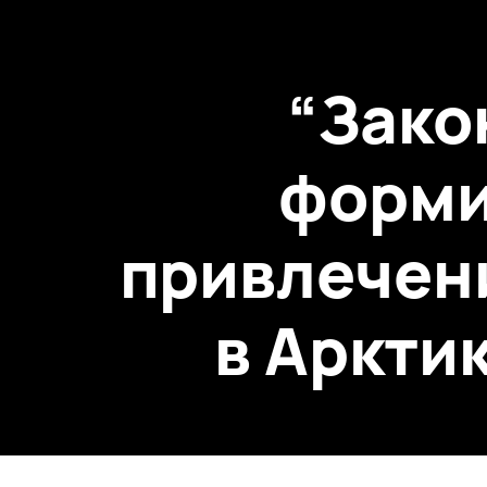
“Зако
форми
привлечен
в Аркти