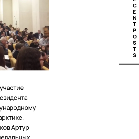
C
E
N
T
P
O
S
T
S
 участие
езидента
дународному
арктике,
ков Артур
деральных