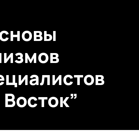
основы
низмов
ециалистов
 Восток”