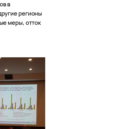
ов в
другие регионы
ые меры, отток