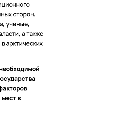
ационного
ных сторон,
а, ученые,
ласти, а также
 в арктических
необходимой
государства
факторов
 мест в