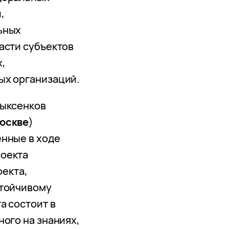
,
ьных
асти субъектов
,
ых организаций.
рыксенков
Москве
)
нные в ходе
оекта
екта,
стойчивому
а состоит в
ого на знаниях,