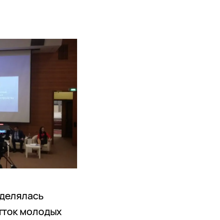
ыделялась
Отток молодых