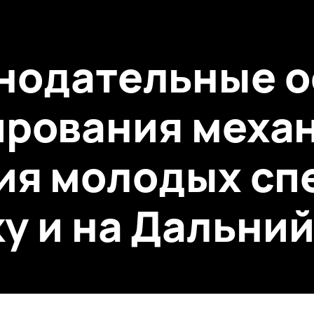
нодательные 
рования меха
ия молодых сп
ку и на Дальний