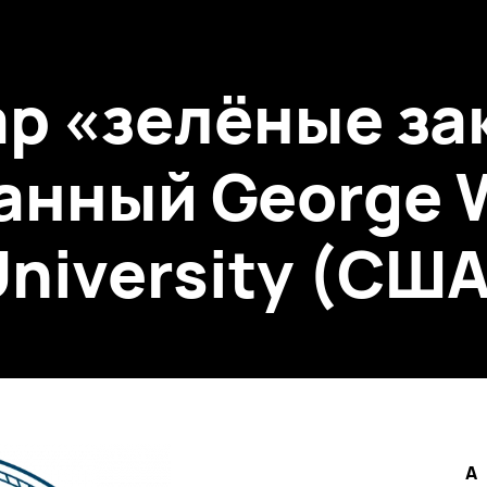
р «зелёные за
анный George 
niversity (СШ
A