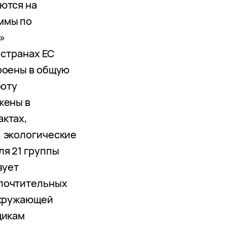
ются на
ммы по
»
 странах ЕС
роены в общую
боту
жены в
актах,
, экологические
ля 21 группы
вует
почтительных
окружающей
щикам