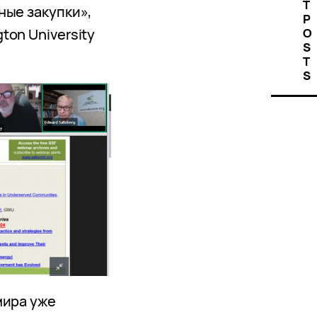
T
ные закупки»,
P
on University
O
S
T
S
мира уже