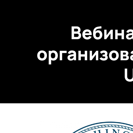
Вебина
организов
U