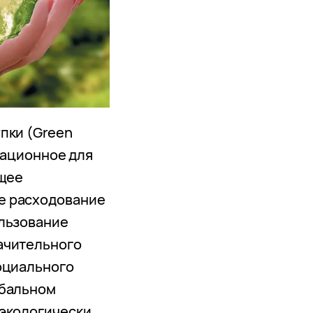
пки (Green
овационное для
щее
е расходование
ользование
ачительного
оциального
обальном
 экологически