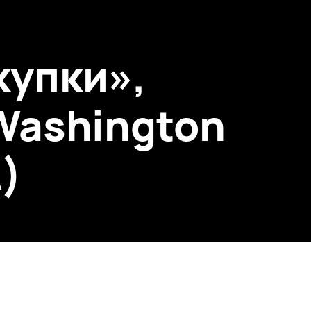
купки»,
Washington
А)