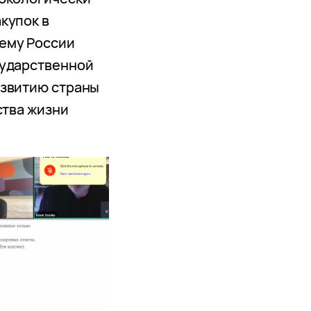
купок в
ему России
сударственной
азвитию страны
ства жизни