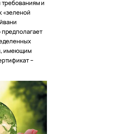
 требованиям и
к «зеленой
айвани
 предполагает
ределенных
м, имеющим
ертификат –