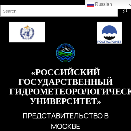
Перейти
Russian
S
к
e
содержимому
a
r
c
h
«РОССИЙСКИЙ
ГОСУДАРСТВЕННЫЙ
ГИДРОМЕТЕОРОЛОГИЧЕС
УНИВЕРСИТЕТ»
ПРЕДСТАВИТЕЛЬСТВО В
МОСКВЕ