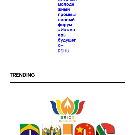
молодё
жный
промыш
ленный
форум
«Инжен
еры
будущег
о»
RSHU
TRENDING