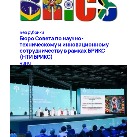
Без рубрики
Бюро Совета по научно-
техническому и инновационному
сотрудничеству в рамках БРИКС
(НТИ БРИКС)
RSHU