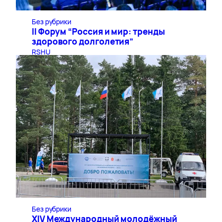
Без рубрики
II Форум “Россия и мир: тренды
здорового долголетия”
RSHU
Без рубрики
XIV Международный молодёжный