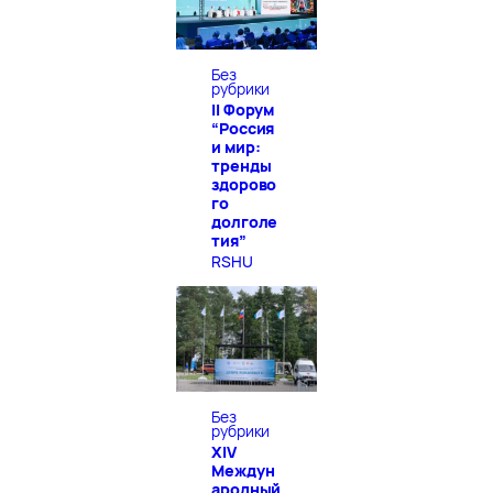
Без
рубрики
II Форум
“Россия
и мир:
тренды
здорово
го
долголе
тия”
RSHU
Без
рубрики
XIV
Междун
ародный