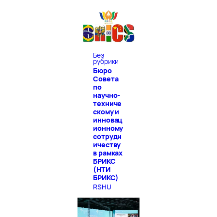
Без
рубрики
Бюро
Совета
по
научно-
техниче
скому и
инновац
ионному
сотрудн
ичеству
в рамках
БРИКС
(НТИ
БРИКС)
RSHU