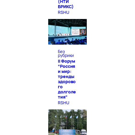
(НТИ
БРИКС)
RSHU
Без
рубрики
II Форум
“Россия
и мир:
тренды
здорово
го
долголе
тия”
RSHU