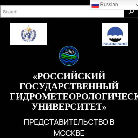
Перейти
Russian
S
к
e
содержимому
a
r
c
h
«РОССИЙСКИЙ
ГОСУДАРСТВЕННЫЙ
ГИДРОМЕТЕОРОЛОГИЧЕС
УНИВЕРСИТЕТ»
ПРЕДСТАВИТЕЛЬСТВО В
МОСКВЕ