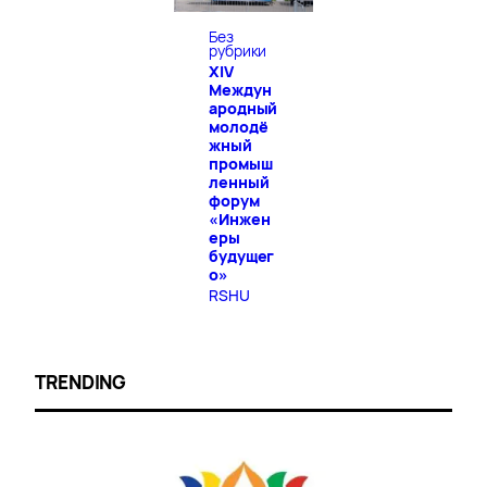
Без
рубрики
XIV
Междун
ародный
молодё
жный
промыш
ленный
форум
«Инжен
еры
будущег
о»
RSHU
TRENDING