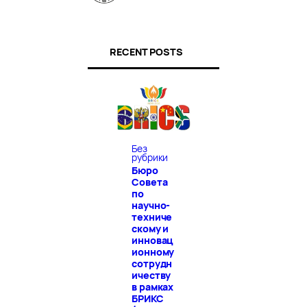
RECENT POSTS
Без
рубрики
Бюро
Совета
по
научно-
техниче
скому и
инновац
ионному
сотрудн
ичеству
в рамках
БРИКС